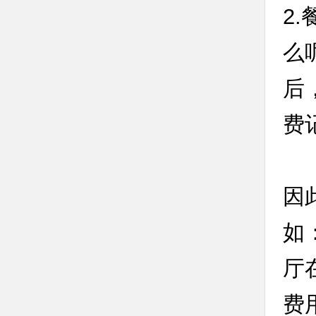
2
么
后
费
因
如
厅
费