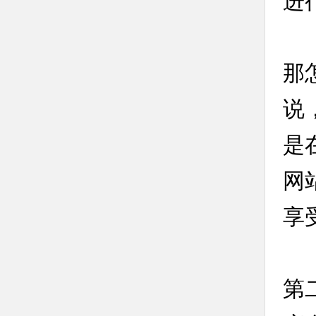
进
那
说
是
网
享
第