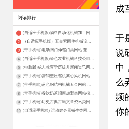
成
阅读排行
(自适应手机版)物料自动化机械加工网站模板 html5营销型机械设备网站...
1
于
（自适应手机版）五金紧固件机械设备类网站 蓝色HTML5五金配件加工类网站...
2
(带手机端)电动闸门伸缩门类网站 蓝色自动伸缩门网站...
说
3
(自适应手机版)绿色农业机械科技公司网站 html5农机农具设备研发网站...
4
中
(电脑版)成人教育学历提升新闻资讯网站 成人高考自考招生类网站...
5
(带手机端)营销型压缩机离心风机网站模板 红色机械设备网站源码...
6
么
(带手机端)蓝色钢结构机械五金网站 营销型工程建筑基建网站...
7
(带手机端)餐饮奶茶招商加盟类网站模板 美食小吃加盟网站源码...
8
频
(带手机端)历史古典古籍文章资讯类网站 宽屏大气复古资讯网站...
9
你
(自适应手机端) 运动健身器械生类网站 营销型健身器材网站...
10