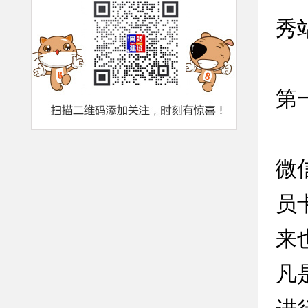
秀
第
微
员
来
凡