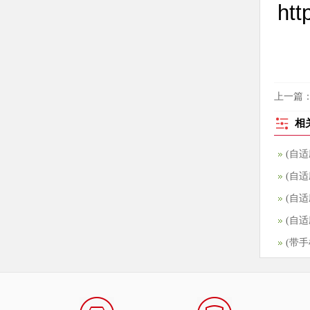
htt
上一篇
相
(自
(带