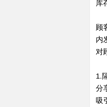
库
顾
内
对
1
分
吸